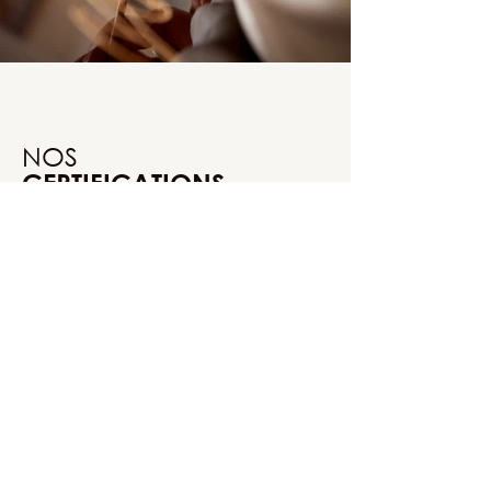
NOS
CERTIFICATIONS
Nos partenaires sont bien plus que des
collaborateurs, ils sont la garantie d’un
savoir-faire d’excellence. Reconnus par
les plus hautes distinctions artisanales, ils
témoignent de notre engagement pour
la qualité et l’authenticité. Chaque
projet bénéficie ainsi d’une expertise
certifiée, alliant tradition et innovation.
Un gage de confiance pour des
réalisations uniques et durables.